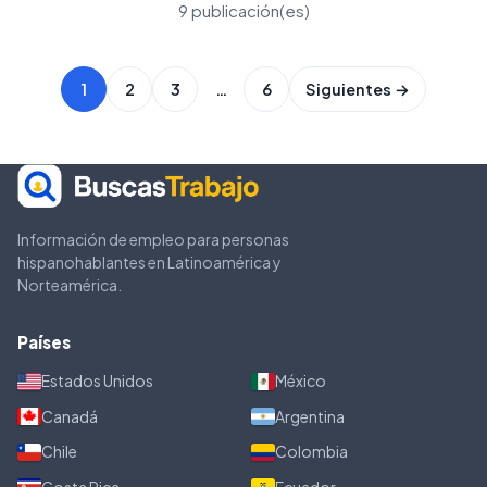
9 publicación(es)
1
2
3
…
6
Siguientes →
Información de empleo para personas
hispanohablantes en Latinoamérica y
Norteamérica.
Países
Estados Unidos
México
Canadá
Argentina
Chile
Colombia
Costa Rica
Ecuador