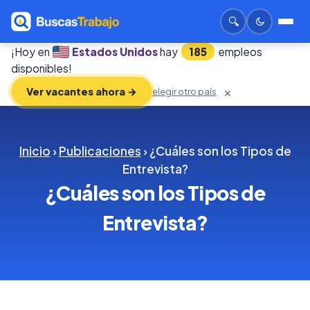
🔍
¡Hoy en
Estados Unidos
hay
185
empleos
disponibles!
Ver vacantes ahora →
elegir otro país
✕
Inicio
›
Publicaciones
› ¿Cuáles son los Tipos de
Entrevista?
¿Cuáles son los Tipos de
Entrevista?