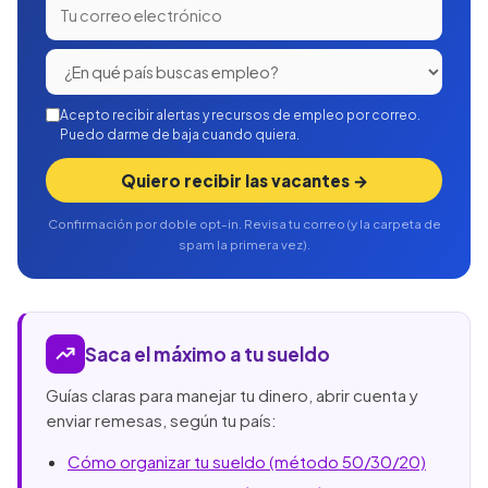
Acepto recibir alertas y recursos de empleo por correo.
Puedo darme de baja cuando quiera.
Quiero recibir las vacantes →
Confirmación por doble opt-in. Revisa tu correo (y la carpeta de
spam la primera vez).
Saca el máximo a tu sueldo
Guías claras para manejar tu dinero, abrir cuenta y
enviar remesas, según tu país:
Cómo organizar tu sueldo (método 50/30/20)