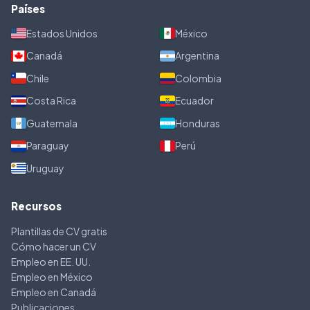
Países
Estados Unidos
México
Canadá
Argentina
Chile
Colombia
Costa Rica
Ecuador
Guatemala
Honduras
Paraguay
Perú
Uruguay
Recursos
Plantillas de CV gratis
Cómo hacer un CV
Empleo en EE. UU.
Empleo en México
Empleo en Canadá
Publicaciones