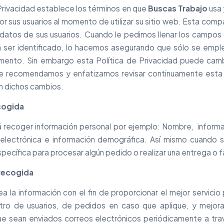
 Privacidad establece los términos en que
Buscas Trabajo
usa 
r sus usuarios al momento de utilizar su sitio web. Esta co
 datos de sus usuarios. Cuando le pedimos llenar los campos
a ser identificado, lo hacemos asegurando que sólo se empl
ento. Sin embargo esta Política de Privacidad puede camb
 le recomendamos y enfatizamos revisar continuamente esta
n dichos cambios.
cogida
á recoger información personal por ejemplo: Nombre, infor
 electrónica e información demográfica. Así mismo cuando 
pecífica para procesar algún pedido o realizar una entrega o f
 recogida
a la información con el fin de proporcionar el mejor servicio 
tro de usuarios, de pedidos en caso que aplique, y mejor
ue sean enviados correos electrónicos periódicamente a tra