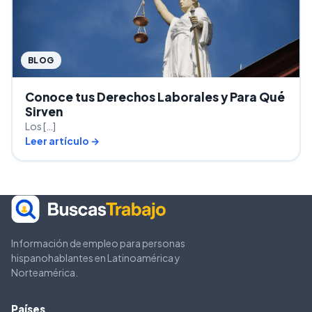
BLOG
Conoce tus Derechos Laborales y Para Qué
Sirven
Los […]
Leer artículo →
Información de empleo para personas
hispanohablantes en Latinoamérica y
Norteamérica.
Países