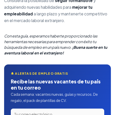
Considera la posibilidad de
seguir formándote
y
adquiriendo nuevas habilidades para
mejorar tu
empleabilidad
a largo plazo y mantenerte competitivo
en el mercado laboral extranjero.
Con esta guía, esperamos haberte proporcionado las
herramientas necesarias para emprender con éxito tu
búsqueda de empleo en un país nuevo.
¡Buena suerte en tu
aventura laboral en el extranjero!
🔔 ALERTAS DE EMPLEO GRATIS
Recibe las nuevas vacantes de tu país
en tu correo
Cada semana: vacantes nuevas, guías y recursos. De
regalo, el pack de plantillas de CV.