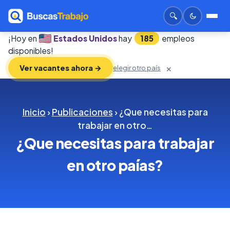
🔍
¡Hoy en
Estados Unidos
hay
185
empleos
disponibles!
Ver vacantes ahora →
elegir otro país
✕
Inicio
›
Publicaciones
› ¿Que necesitas para
trabajar en otro…
¿Que necesitas para trabajar
en otro paías?