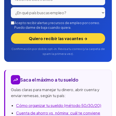
Acepto recibir alertas y recursos de empleo por correo.
Puedo darme de baja cuando quiera.
Quiero recibir las vacantes →
Confirmación por doble opt-in. Revisa tu correo (y la carpeta de
spam la primera vez).
Saca el máximo a tu sueldo
Guías claras para manejar tu dinero, abrir cuenta y
enviar remesas, según tu país:
Cómo organizar tu sueldo (método 50/30/20)
Cuenta de ahorro vs. nómina: cuál te conviene