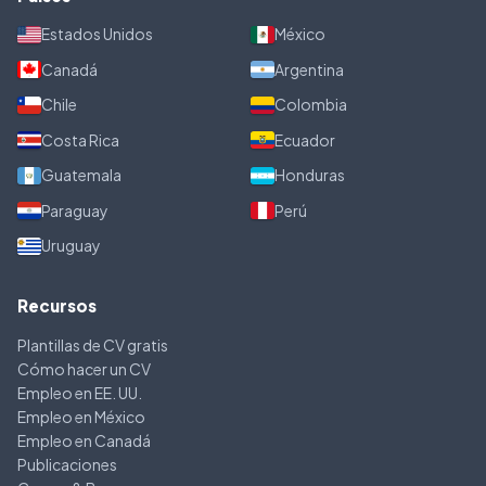
Estados Unidos
México
Canadá
Argentina
Chile
Colombia
Costa Rica
Ecuador
Guatemala
Honduras
Paraguay
Perú
Uruguay
Recursos
Plantillas de CV gratis
Cómo hacer un CV
Empleo en EE. UU.
Empleo en México
Empleo en Canadá
Publicaciones