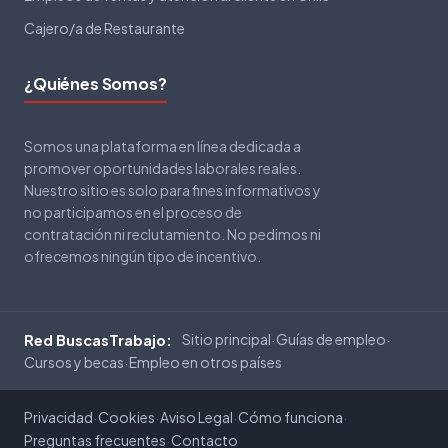
Cajero/a de Restaurante
¿Quiénes Somos?
Somos una plataforma en línea dedicada a
promover oportunidades laborales reales.
Nuestro sitio es solo para fines informativos y
no participamos en el proceso de
contratación ni reclutamiento. No pedimos ni
ofrecemos ningún tipo de incentivo.
Sitio principal
Guías de empleo
Red BuscasTrabajo:
·
·
Cursos y becas
Empleo en otros países
·
Privacidad
Cookies
Aviso Legal
Cómo funciona
·
·
·
·
Preguntas frecuentes
Contacto
·