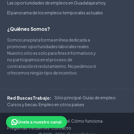
Las oportunidades de empleos en Guadalajara hoy
El panorama de los empleos temporales actuales
¿Quiénes Somos?
Somos una plataforma en línea dedicada a
promover oportunidades laborales reales.
Nuestro sitio es solo para fines informativos y
no participamos en el proceso de
contratación ni reclutamiento. No pedimos ni
ofrecemos ningún tipo de incentivo.
Sitio principal
Guías de empleo
Red BuscasTrabajo:
·
·
Cursos y becas
Empleo en otros países
·
Privacidad
Cookies
Aviso Legal
Cómo funciona
·
·
·
·
Únete a nuestro canal
Preguntas frecuentes
Contacto
·