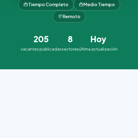
Tiempo Completo
Medio Tiempo
Remoto
205
8
Hoy
vacantes publicadas
sectores
última actualización