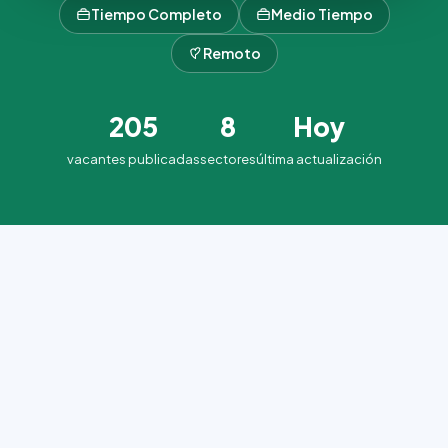
Tiempo Completo
Medio Tiempo
Remoto
205
8
Hoy
vacantes publicadas
sectores
última actualización