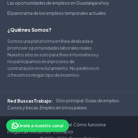
Las oportunidades de empleos en Guadalajara hoy
El panorama de los empleos temporales actuales
¿Quiénes Somos?
Somos una plataforma en línea dedicada a
promover oportunidades laborales reales.
Nuestro sitio es solo para fines informativos y
no participamos en el proceso de
contratación ni reclutamiento. No pedimos ni
ofrecemos ningún tipo de incentivo.
Sitio principal
Guías de empleo
Red BuscasTrabajo:
·
·
Cursos y becas
Empleo en otros países
·
Privacidad
Cookies
Aviso Legal
Cómo funciona
·
·
·
·
Únete a nuestro canal
Preguntas frecuentes
Contacto
·