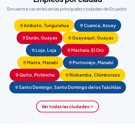
Encuentra vacantes en las principales ciudades de Ecuador.
Ambato, Tungurahua
Cuenca, Azuay
Durán, Guayas
Guayaquil, Guayas
Loja, Loja
Machala, El Oro
Manta, Manabí
Portoviejo, Manabí
Quito, Pichincha
Riobamba, Chimborazo
Santo Domingo, Santo Domingo de los Tsáchilas
Ver todas las ciudades