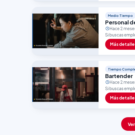
Medio Tiempo
Personal d
Hace 2 mese
Si buscas empl
puede ser una 
Más detalle
Tiempo Compl
Bartender
Hace 2 mese
Si buscas empl
excelente opor
Más detalle
empleo…
Ve