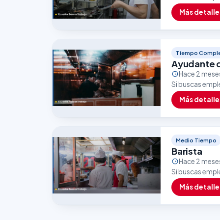
excelente opor
Más detalle
empleo…
Tiempo Compl
Ayudante 
Hace 2 mese
Si buscas empl
una excelente 
Más detalle
Medio Tiempo
Barista
Hace 2 mese
Si buscas empl
oportunidad. E
Más detalle