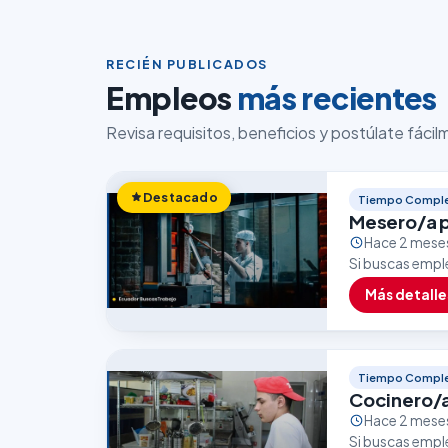
RECIÉN PUBLICADOS
Empleos
más recientes
Revisa requisitos, beneficios y postúlate fáci
Destacado
Tiempo Compl
Mesero/a p
Hace 2 mese
Si buscas empl
ser una excele
Más detalle
Tiempo Compl
Cocinero/
Hace 2 mese
Si buscas empl