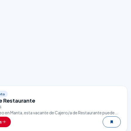
eto
e Restaurante
s
eo en Manta, esta vacante de Cajero/a de Restaurante puede
nte oportunidad. El sector gastronómico es uno de los que…
s