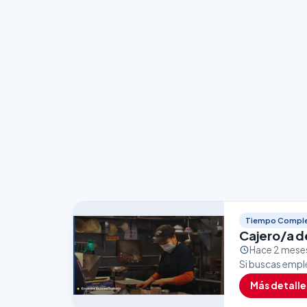
Tiempo Compl
Cajero/a d
Hace 2 mese
Si buscas empl
ser una excele
Más detalle