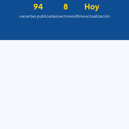
94
8
Hoy
vacantes publicadas
sectores
última actualización