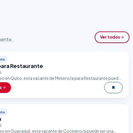
Ver todos
lmente.
eto
ara Restaurante
s
eo en Quito, esta vacante de Mesero/a para Restaurante puede
nte oportunidad. El sector gastronómico es uno de los que…
s
eto
a
s
eo en Guayaquil, esta vacante de Cocinero/a puede ser una