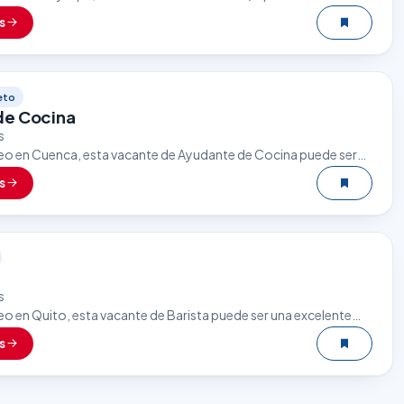
tunidad. El sector gastronómico es uno de los que más
s
eto
de Cocina
s
eo en Cuenca, esta vacante de Ayudante de Cocina puede ser
oportunidad. El sector gastronómico es uno de los que…
s
s
eo en Quito, esta vacante de Barista puede ser una excelente
l sector gastronómico es uno de los que más empleo…
s