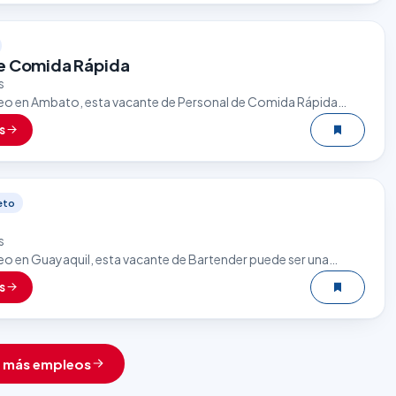
e Comida Rápida
s
eo en Ambato, esta vacante de Personal de Comida Rápida
excelente oportunidad. El sector gastronómico es uno de los…
s
eto
s
eo en Guayaquil, esta vacante de Bartender puede ser una
tunidad. El sector gastronómico es uno de los que más
s
r más empleos