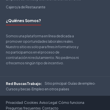
Cajero/a de Restaurante
¿Quiénes Somos?
Somos una plataforma en línea dedicada a
promover oportunidades laborales reales.
Nuestro sitio es solo para fines informativos y
no participamos en el proceso de
contratación ni reclutamiento. No pedimos ni
ofrecemos ningún tipo de incentivo.
Sitio principal
Guías de empleo
Red BuscasTrabajo:
·
·
Cursos y becas
Empleo en otros países
·
Privacidad
Cookies
Aviso Legal
Cómo funciona
·
·
·
·
Preguntas frecuentes
Contacto
·