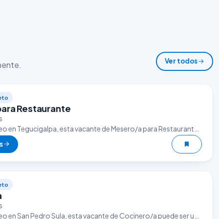
Ver todos
lmente.
eto
ara Restaurante
s
eo en Tegucigalpa, esta vacante de Mesero/a para Restaurante
excelente oportunidad. El sector gastronómico es uno de los
s
eto
a
s
eo en San Pedro Sula, esta vacante de Cocinero/a puede ser una