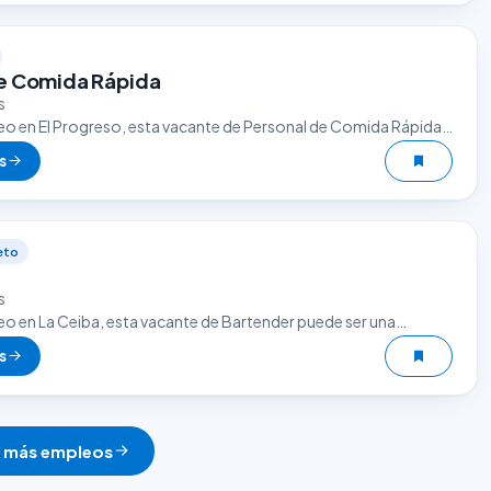
e Comida Rápida
s
eo en El Progreso, esta vacante de Personal de Comida Rápida
excelente oportunidad. El sector gastronómico es uno de…
s
eto
s
eo en La Ceiba, esta vacante de Bartender puede ser una
tunidad. El sector gastronómico es uno de los que más…
s
r más empleos