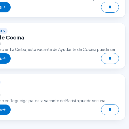
tunidad. El sector gastronómico es uno de los que…
s
eto
de Cocina
s
eo en La Ceiba, esta vacante de Ayudante de Cocina puede ser
oportunidad. El sector gastronómico es uno de los…
s
s
eo en Tegucigalpa, esta vacante de Barista puede ser una
tunidad. El sector gastronómico es uno de los que más
s