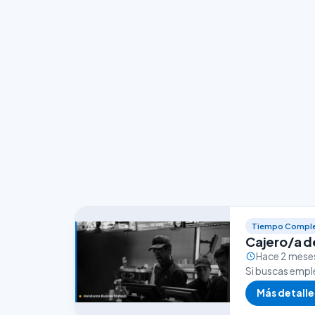
Tiempo Compl
Cajero/a d
Hace 2 mese
Si buscas empl
puede ser una 
Más detalle
que…