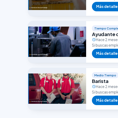
excelente opor
Más detalle
Tiempo Compl
Ayudante 
Hace 2 mese
Si buscas empl
una excelente 
Más detalle
Medio Tiempo
Barista
Hace 2 mese
Si buscas empl
excelente opor
Más detalle
empleo…