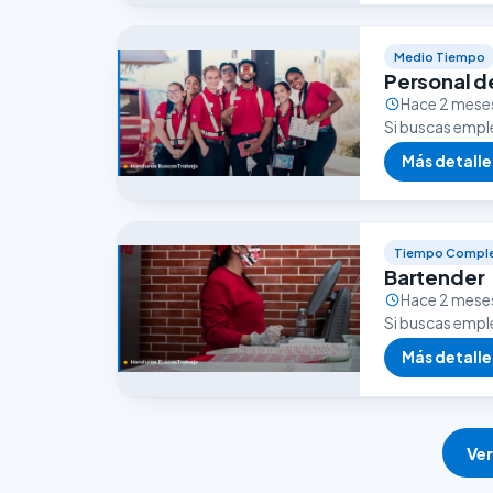
Medio Tiempo
Personal d
Hace 2 mese
Si buscas empl
puede ser una 
Más detalle
Tiempo Compl
Bartender
Hace 2 mese
Si buscas empl
excelente opor
Más detalle
Ve