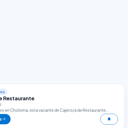
eto
e Restaurante
s
eo en Choloma, esta vacante de Cajero/a de Restaurante
excelente oportunidad. El sector gastronómico es uno de los
s