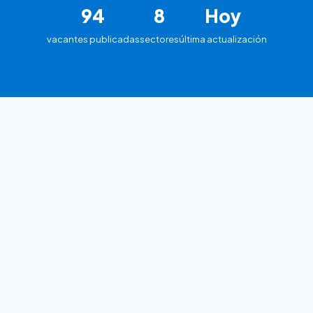
94
8
Hoy
vacantes publicadas
sectores
última actualización