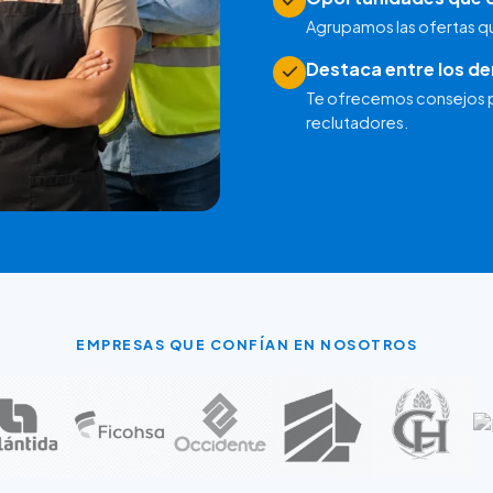
Agrupamos las ofertas que
Destaca entre los d
Te ofrecemos consejos pa
reclutadores.
EMPRESAS QUE CONFÍAN EN NOSOTROS