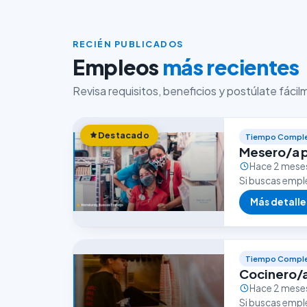
RECIÉN PUBLICADOS
Empleos
más recientes
Revisa requisitos, beneficios y postúlate fáci
Destacado
Tiempo Compl
Mesero/a p
Hace 2 mese
Si buscas empl
puede ser una 
Más detalle
que…
Tiempo Compl
Cocinero/
Hace 2 mese
Si buscas empl