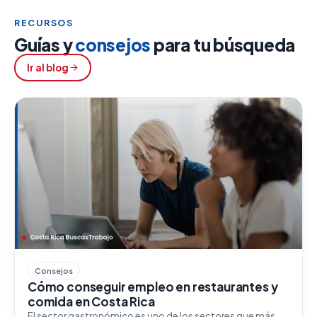
RECURSOS
Guías y
consejos
para tu búsqueda
Ir al blog
Consejos
Cómo conseguir empleo en restaurantes y
comida en Costa Rica
El sector gastronómico es uno de los sectores que más