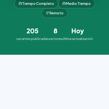
Tiempo Completo
Medio Tiempo
Remoto
205
8
Hoy
vacantes publicadas
sectores
última actualización