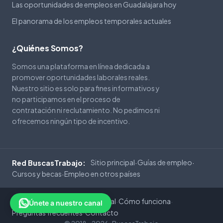
Las oportunidades de empleos en Guadalajara hoy
El panorama de los empleos temporales actuales
¿Quiénes Somos?
Somos una plataforma en línea dedicada a
promover oportunidades laborales reales.
Nuestro sitio es solo para fines informativos y
no participamos en el proceso de
contratación ni reclutamiento. No pedimos ni
ofrecemos ningún tipo de incentivo.
Sitio principal
Guías de empleo
Red BuscasTrabajo:
·
·
Cursos y becas
Empleo en otros países
·
Privacidad
Cookies
Aviso Legal
Cómo funciona
·
·
·
·
Únete a nuestro canal
Preguntas frecuentes
Contacto
·