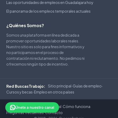
Las oportunidades de empleos en Guadalajara hoy
El panorama de los empleos temporales actuales
¿Quiénes Somos?
Somos una plataforma en línea dedicada a
promover oportunidades laborales reales.
Nuestro sitio es solo para fines informativos y
no participamos en el proceso de
contratación ni reclutamiento. No pedimos ni
ofrecemos ningún tipo de incentivo.
Sitio principal
Guías de empleo
Red BuscasTrabajo:
·
·
Cursos y becas
Empleo en otros países
·
Privacidad
Cookies
Aviso Legal
Cómo funciona
·
·
·
·
Únete a nuestro canal
Preguntas frecuentes
Contacto
·