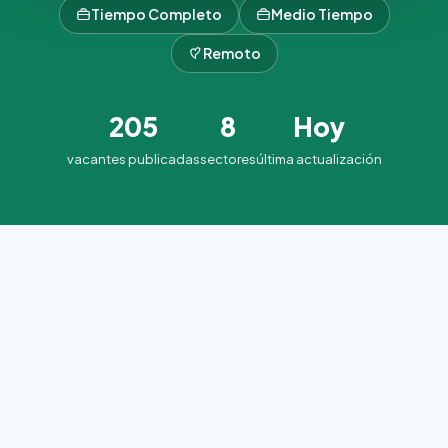
Tiempo Completo
Medio Tiempo
Remoto
205
8
Hoy
vacantes publicadas
sectores
última actualización