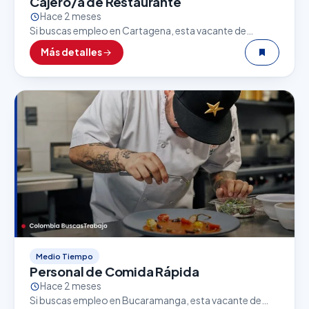
Cajero/a de Restaurante
Hace 2 meses
Si buscas empleo en Cartagena, esta vacante de
Cajero/a de Restaurante puede ser una excelente
Más detalles
oportunidad. El sector gastronómico es uno de los
que…
Medio Tiempo
Personal de Comida Rápida
Hace 2 meses
Si buscas empleo en Bucaramanga, esta vacante de