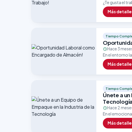
¿Te gusta el tra
vacante como L
Más detalle
responsables…
Tiempo Compl
Oportunid
Hace 3 mese
En el entorno l
asegurar un flu
Más detalle
Tiempo Compl
Únete a un 
Tecnologí
Hace 2 mese
En el emociona
de que un prod
Más detalle