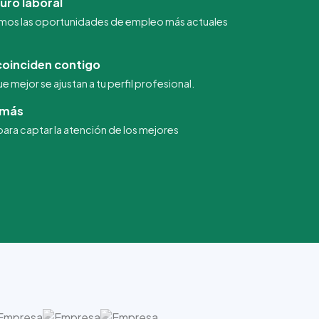
uro laboral
mos las oportunidades de empleo más actuales
oinciden contigo
 mejor se ajustan a tu perfil profesional.
emás
ra captar la atención de los mejores