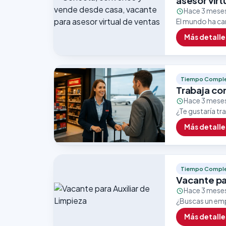
asesor virt
Hace 3 mese
El mundo ha cam
marcas apuesta
Más detalle
Tiempo Compl
Trabaja co
Hace 3 mese
¿Te gustaría t
excelentes opo
Más detalle
dentro del…
Tiempo Compl
Vacante pa
Hace 3 mese
¿Buscas un emp
empresa líder 
Más detalle