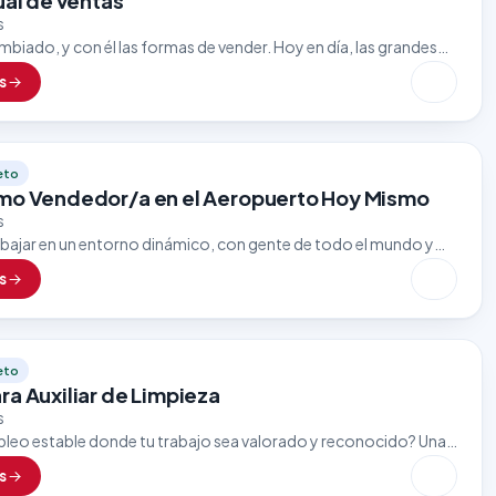
ual de ventas
s
biado, y con él las formas de vender. Hoy en día, las grandes
n por asesores comerciales que dominen el…
s
eto
mo Vendedor/a en el Aeropuerto Hoy Mismo
s
rabajar en un entorno dinámico, con gente de todo el mundo y
rtunidades de crecimiento? Una importante tienda ubicada
s
eto
ra Auxiliar de Limpieza
s
leo estable donde tu trabajo sea valorado y reconocido? Una
en su sector está en la búsqueda de personas responsables…
s