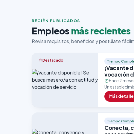
RECIÉN PUBLICADOS
Empleos
más recientes
Revisa requisitos, beneficios y postúlate fáci
Destacado
Tiempo Compl
¡Vacante d
vocación d
Hace 2 mese
Un establecimi
un/a mesero/a 
Más detalle
Esta vacante…
Tiempo Compl
Conecta, c