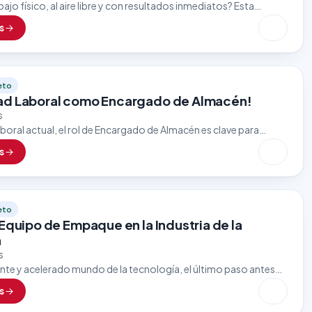
bajo físico, al aire libre y con resultados inmediatos? Esta
avador de Autos es ideal para personas detallistas,
s
eto
ad Laboral como Encargado de Almacén!
s
aboral actual, el rol de Encargado de Almacén es clave para
jo eficiente y constante de mercancías, insumos y…
s
eto
Equipo de Empaque en la Industria de la
a
s
nte y acelerado mundo de la tecnología, el último paso antes
ucto llegue a manos del cliente es uno…
s