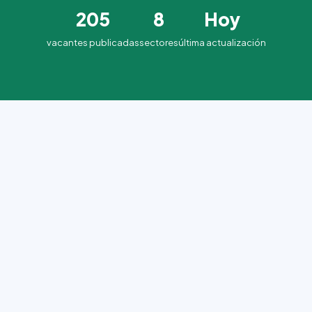
205
8
Hoy
vacantes publicadas
sectores
última actualización