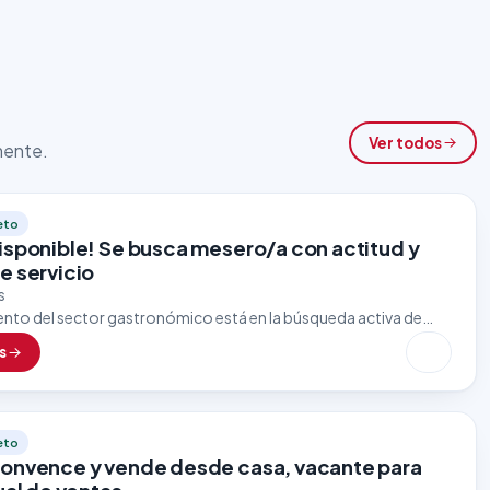
Ver todos
lmente.
eto
isponible! Se busca mesero/a con actitud y
e servicio
s
ento del sector gastronómico está en la búsqueda activa de
con excelente presentación, trato amable y enfoque al cliente.
s
eto
onvence y vende desde casa, vacante para