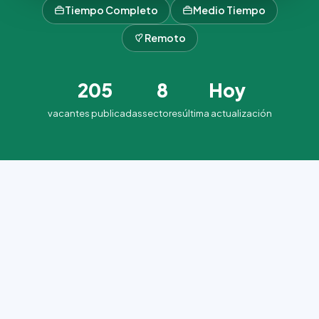
Tiempo Completo
Medio Tiempo
Remoto
205
8
Hoy
vacantes publicadas
sectores
última actualización