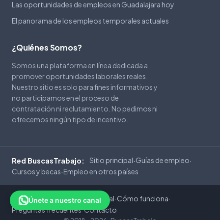
Las oportunidades de empleos en Guadalajara hoy
El panorama de los empleos temporales actuales
¿Quiénes Somos?
Somos una plataforma en línea dedicada a
promover oportunidades laborales reales.
Nuestro sitio es solo para fines informativos y
no participamos en el proceso de
contratación ni reclutamiento. No pedimos ni
ofrecemos ningún tipo de incentivo.
Sitio principal
Guías de empleo
Red BuscasTrabajo:
·
·
Cursos y becas
Empleo en otros países
·
Privacidad
Cookies
Aviso Legal
Cómo funciona
·
·
·
·
Únete a nuestro canal
Preguntas frecuentes
Contacto
·