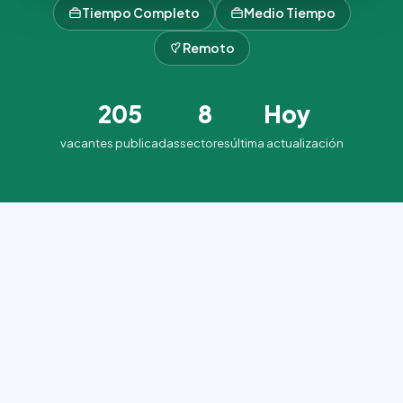
Tiempo Completo
Medio Tiempo
Remoto
205
8
Hoy
vacantes publicadas
sectores
última actualización