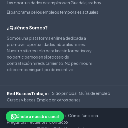
Las oportunidades de empleos en Guadalajara hoy
El panorama de los empleos temporales actuales
¿Quiénes Somos?
Somos una plataforma en línea dedicada a
promover oportunidades laborales reales.
Nuestro sitio es solo para fines informativos y
no participamos en el proceso de
contratación ni reclutamiento. No pedimos ni
ofrecemos ningún tipo de incentivo.
Sitio principal
Guías de empleo
Red BuscasTrabajo:
·
·
Cursos y becas
Empleo en otros países
·
Privacidad
Cookies
Aviso Legal
Cómo funciona
·
·
·
·
Únete a nuestro canal
Preguntas frecuentes
Contacto
·