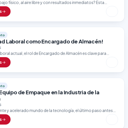
bajo físico, al aire libre y con resultados inmediatos? Esta
avador de Autos es ideal para personas detallistas,
s
eto
ad Laboral como Encargado de Almacén!
s
aboral actual, el rol de Encargado de Almacén es clave para
jo eficiente y constante de mercancías, insumos y…
s
eto
Equipo de Empaque en la Industria de la
a
s
nte y acelerado mundo de la tecnología, el último paso antes
ucto llegue a manos del cliente es uno…
s