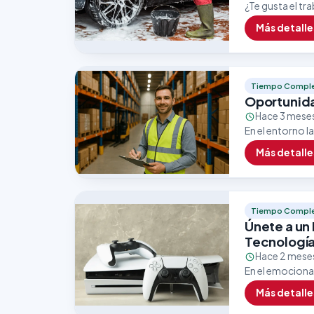
¿Te gusta el tra
vacante como L
Más detalle
responsables…
Tiempo Compl
Oportunid
Hace 3 mese
En el entorno l
asegurar un flu
Más detalle
Tiempo Compl
Únete a un 
Tecnologí
Hace 2 mese
En el emociona
de que un prod
Más detalle