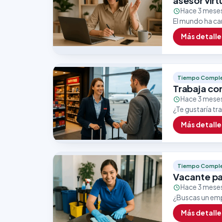
asesor virt
Hace 3 mese
El mundo ha cam
marcas apuesta
Más detalle
Tiempo Compl
Trabaja co
Hace 3 mese
¿Te gustaría t
excelentes opo
Más detalle
dentro del…
Tiempo Compl
Vacante pa
Hace 3 mese
¿Buscas un emp
empresa líder 
Más detalle