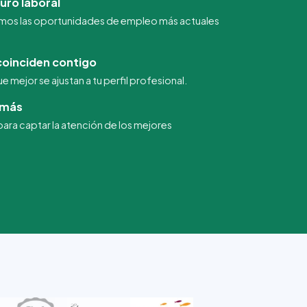
uro laboral
mos las oportunidades de empleo más actuales
oinciden contigo
 mejor se ajustan a tu perfil profesional.
emás
ra captar la atención de los mejores