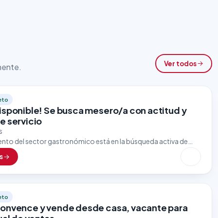
Ver todos
lmente.
eto
isponible! Se busca mesero/a con actitud y
e servicio
s
ento del sector gastronómico está en la búsqueda activa de
con excelente presentación, trato amable y enfoque al cliente.
s
eto
onvence y vende desde casa, vacante para