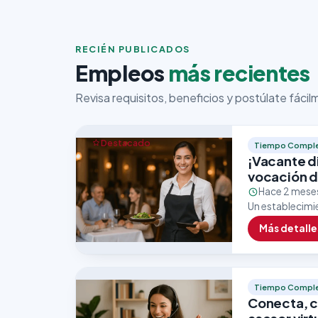
RECIÉN PUBLICADOS
Empleos
más recientes
Revisa requisitos, beneficios y postúlate fáci
Destacado
Tiempo Compl
¡Vacante d
vocación d
Hace 2 mese
Un establecimi
un/a mesero/a 
Más detalle
Esta vacante…
Tiempo Compl
Conecta, c