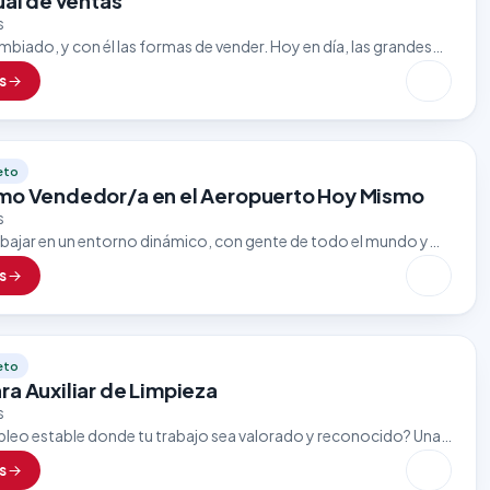
ual de ventas
s
biado, y con él las formas de vender. Hoy en día, las grandes
n por asesores comerciales que dominen el…
s
eto
mo Vendedor/a en el Aeropuerto Hoy Mismo
s
rabajar en un entorno dinámico, con gente de todo el mundo y
rtunidades de crecimiento? Una importante tienda ubicada
s
eto
ra Auxiliar de Limpieza
s
leo estable donde tu trabajo sea valorado y reconocido? Una
en su sector está en la búsqueda de personas responsables…
s