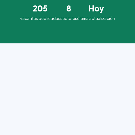
205
8
Hoy
vacantes publicadas
sectores
última actualización