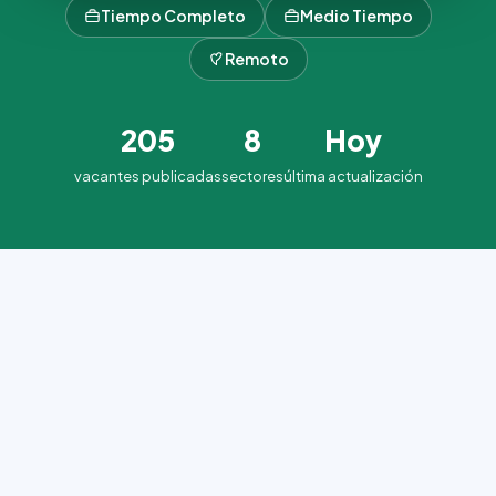
Tiempo Completo
Medio Tiempo
Remoto
205
8
Hoy
vacantes publicadas
sectores
última actualización