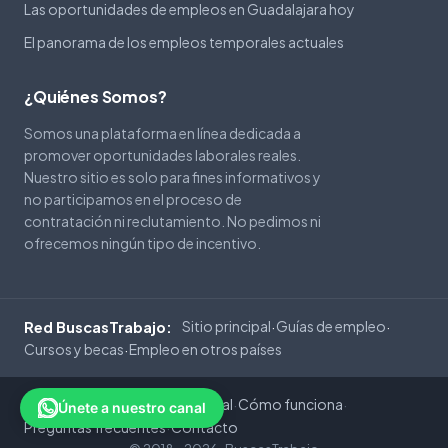
Las oportunidades de empleos en Guadalajara hoy
El panorama de los empleos temporales actuales
¿Quiénes Somos?
Somos una plataforma en línea dedicada a
promover oportunidades laborales reales.
Nuestro sitio es solo para fines informativos y
no participamos en el proceso de
contratación ni reclutamiento. No pedimos ni
ofrecemos ningún tipo de incentivo.
Sitio principal
Guías de empleo
Red BuscasTrabajo:
·
·
Cursos y becas
Empleo en otros países
·
Privacidad
Cookies
Aviso Legal
Cómo funciona
·
·
·
·
Únete a nuestro canal
Preguntas frecuentes
Contacto
·